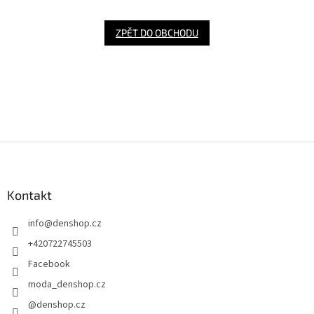
ZPĚT DO OBCHODU
Z
á
p
a
Kontakt
t
info
@
denshop.cz
í
+420722745503
Facebook
moda_denshop.cz
@denshop.cz