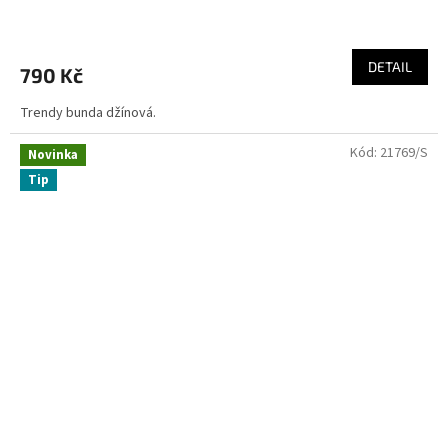
DETAIL
790 Kč
Trendy bunda džínová.
Kód:
21769/S
Novinka
Tip