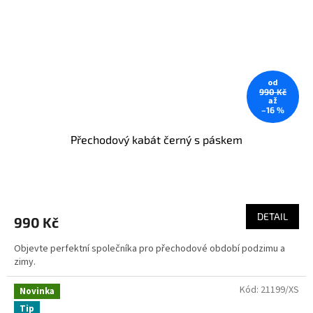
od
990 Kč
až
–16 %
Přechodový kabát černý s páskem
DETAIL
990 Kč
Objevte perfektní společníka pro přechodové období podzimu a
zimy.
Kód:
21199/XS
Novinka
Tip