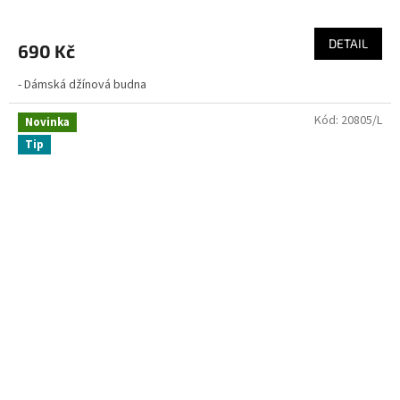
DETAIL
690 Kč
- Dámská džínová budna
Kód:
20805/L
Novinka
Tip