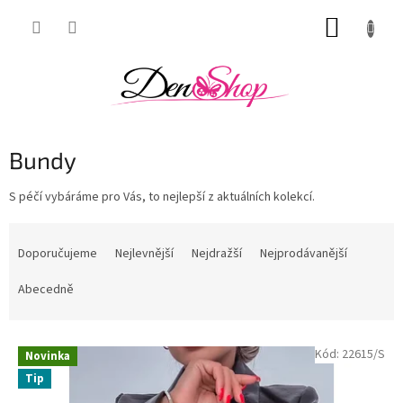
Přejít
NÁKUP
na
obsah
KOŠÍK
Bundy
S péčí vybáráme pro Vás, to nejlepší z aktuálních kolekcí.
Ř
a
Doporučujeme
Nejlevnější
Nejdražší
Nejprodávanější
z
e
Abecedně
n
í
V
p
Kód:
22615/S
Novinka
ý
r
Tip
p
o