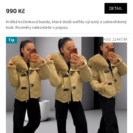
DETAIL
990 Kč
Krátká koženková bunda, která dodá outfitu výrazný a sebevědomý
look. Rozměry nalezntete v popisu.
Kód:
22447/M
Tip