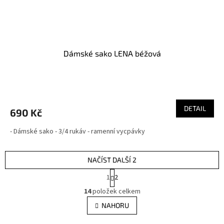
Dámské sako LENA béžová
DETAIL
690 Kč
- Dámské sako - 3/4 rukáv - ramenní vycpávky
NAČÍST DALŠÍ 2
S
1
2
t
O
r
14
položek celkem
v
á
l
NAHORU
n
á
k
o