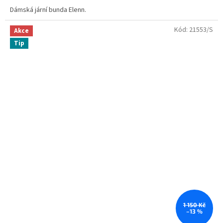
Dámská jární bunda Elenn.
Kód:
21553/S
Akce
Tip
1 150 Kč
–13 %