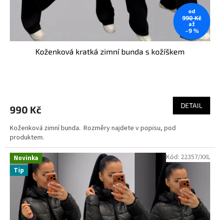
od
990 Kč
až
–9 %
Koženková kratká zimní bunda s kožíškem
Průměrné
hodnocení
produktu
DETAIL
990 Kč
je
5,0
Koženková zimní bunda. Rozměry najdete v popisu, pod
z
produktem.
5
hvězdiček.
Kód:
22357/XXL
Novinka
Tip