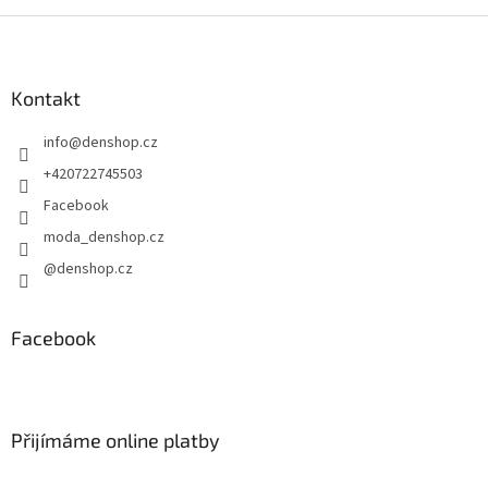
Z
á
p
a
Kontakt
t
info
@
denshop.cz
í
+420722745503
Facebook
moda_denshop.cz
@denshop.cz
Facebook
Přijímáme online platby