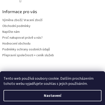
Informace pro vás
Výměna zboží/ Vracení zboží
Obchodní podmínky
Napište nám
Proč nakupovat právě u nás?
Hodnocení obchodu
Podmínky ochrany osobních údajů
Přepravní společnosti + ceník služeb
PRODEJNA- osobní odběr v Orlové
Tento web používá soubory cookie. Dalším procházením
tohoto webu vyjadřujete souhlas s jejich používáním.
Nastavení
Vytvořil Shoptet