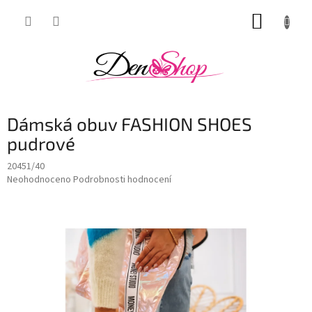
Přejít
NÁKUP
na
obsah
KOŠÍK
Dámská obuv FASHION SHOES
pudrové
20451/40
Průměrné
Neohodnoceno
Podrobnosti hodnocení
hodnocení
produktu
je
0,0
z
5
hvězdiček.