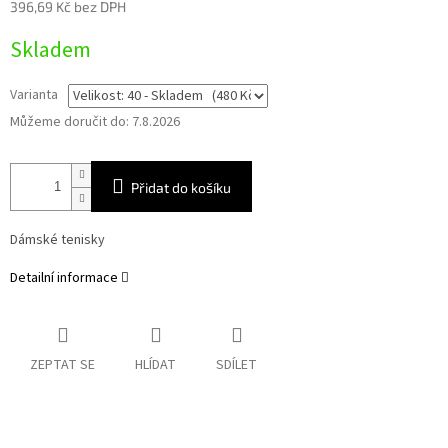
396,69 Kč bez DPH
Měrná
Skladem
cena:
Varianta
Můžeme doručit do:
7.8.2026
Přidat do košíku
Dámské tenisky
Detailní informace
ZEPTAT SE
HLÍDAT
SDÍLET