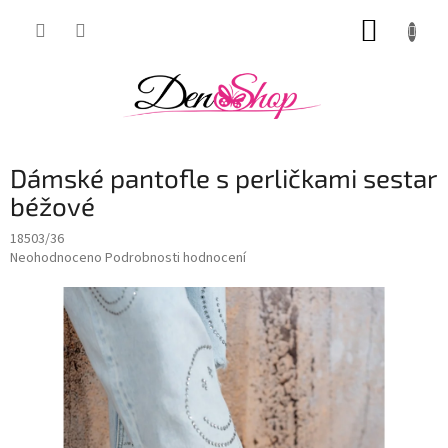
Přejít
NÁKUP
na
obsah
KOŠÍK
Dámské pantofle s perličkami sestar
béžové
18503/36
Průměrné
Neohodnoceno
Podrobnosti hodnocení
hodnocení
produktu
je
0,0
z
5
hvězdiček.