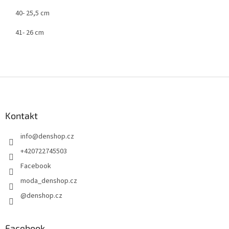
40- 25,5 cm
41- 26 cm
Z
á
p
a
Kontakt
t
info
@
denshop.cz
í
+420722745503
Facebook
moda_denshop.cz
@denshop.cz
Facebook