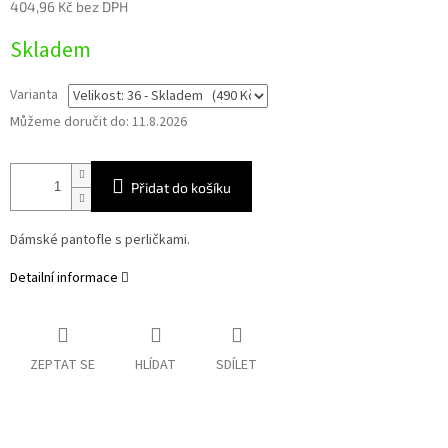
404,96 Kč bez DPH
Měrná
Skladem
cena:
Varianta
Můžeme doručit do:
11.8.2026
Přidat do košíku
Dámské pantofle s perličkami.
Detailní informace
ZEPTAT SE
HLÍDAT
SDÍLET