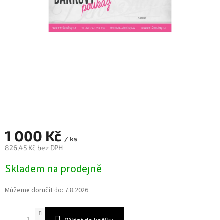
1 000 Kč
/ ks
826,45 Kč bez DPH
Měrná
Skladem na prodejně
cena:
Můžeme doručit do:
7.8.2026
Přidat do košíku