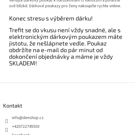
Věnujte dárkový poukaz k narozeninám či Vánocům
a potěšte
své blízké. Dárkové poukazy pro ženy nakoupíte rychle online.
Konec stresu s výběrem dárku!
Trefit se do vkusu není vždy snadné, ale s
elektronickým dárkovým poukazem máte
jistotu, že nešlápnete vedle. Poukaz
obdržíte na e-mail do pár minut od
dokončení objednávky a máme je vždy
SKLADEM!
Z
á
p
a
Kontakt
t
info
@
denshop.cz
í
+420722745503