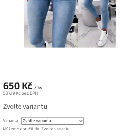
650 Kč
/ ks
537,19 Kč bez DPH
Měrná
Zvolte variantu
cena:
Varianta
Můžeme doručit do:
Zvolte variantu