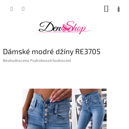
Přejít
NÁKUP
na
obsah
KOŠÍK
Dámské modré džíny RE3705
Průměrné
Neohodnoceno
Podrobnosti hodnocení
hodnocení
produktu
je
0,0
z
5
hvězdiček.