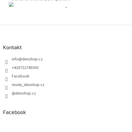
Z
á
p
a
Kontakt
t
info
@
denshop.cz
í
+420722745503
Facebook
moda_denshop.cz
@denshop.cz
Facebook