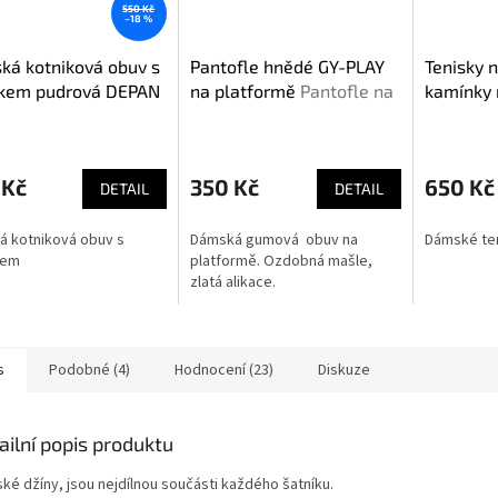
550 Kč
–18 %
á kotniková obuv s
Pantofle hnědé GY-PLAY
Tenisky 
škem pudrová DEPAN
na platformě
Pantofle na
kamínky
platformě.
 Kč
350 Kč
650 Kč
DETAIL
DETAIL
 kotniková obuv s
Dámská gumová obuv na
Dámské ten
kem
platformě. Ozdobná mašle,
zlatá alikace.
s
Podobné (4)
Hodnocení (23)
Diskuze
ailní popis produktu
ké džíny, jsou nejdílnou součásti každého šatníku.