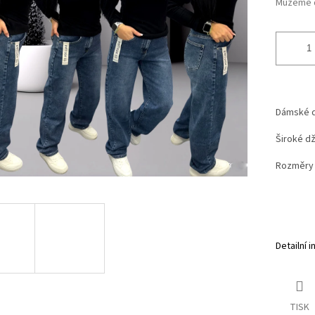
Můžeme d
Dámské d
Široké dž
Rozměry 
Detailní 
TISK