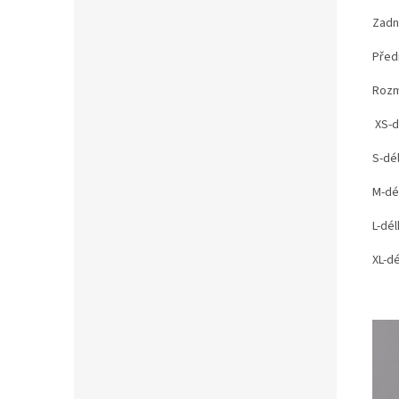
Zadn
Předn
Rozm
XS-d
S-dé
M-dé
L-dél
XL-d