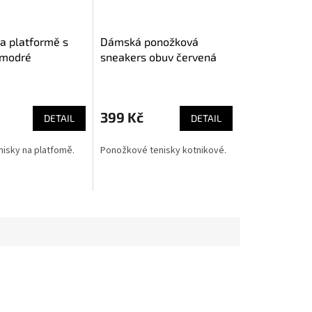
na platformě s
Dámská ponožková
 modré
sneakers obuv červená
399 Kč
DETAIL
DETAIL
isky na platfomě.
Ponožkové tenisky kotnikové.