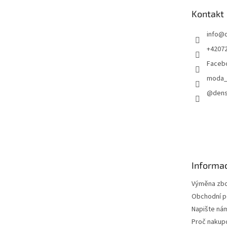
t
Kontakt
í
info
@
+4207
Faceb
moda_
@dens
Informac
Výměna zbož
Obchodní 
Napište ná
Proč nakup