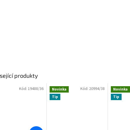
sející produkty
Kód:
19488/36
Kód:
20994/38
Novinka
Novinka
Tip
Tip