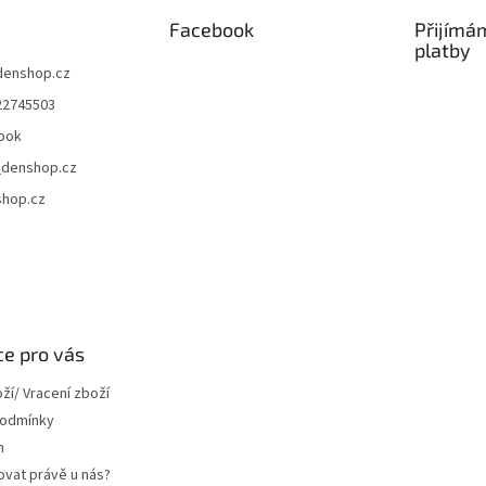
Facebook
Přijímá
platby
denshop.cz
22745503
ook
denshop.cz
hop.cz
e pro vás
í/ Vracení zboží
podmínky
m
ovat právě u nás?