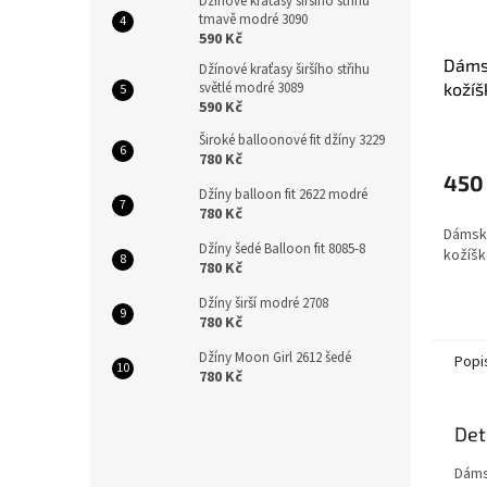
Džínové kraťasy širšího střihu
tmavě modré 3090
590 Kč
Dámsk
Džínové kraťasy širšího střihu
světlé modré 3089
koží
590 Kč
Široké balloonové fit džíny 3229
780 Kč
450
Džíny balloon fit 2622 modré
780 Kč
Dámská
Džíny šedé Balloon fit 8085-8
kožíš
780 Kč
Džíny širší modré 2708
780 Kč
Džíny Moon Girl 2612 šedé
Popi
780 Kč
Det
Dáms