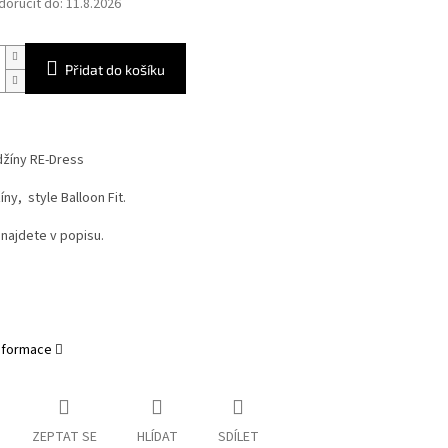
oručit do:
11.8.2026
Přidat do košíku
žíny RE-Dress
íny, style Balloon Fit.
najdete v popisu.
informace
ZEPTAT SE
HLÍDAT
SDÍLET