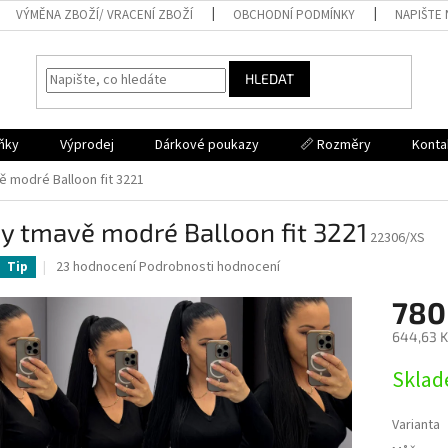
VÝMĚNA ZBOŽÍ/ VRACENÍ ZBOŽÍ
OBCHODNÍ PODMÍNKY
NAPIŠTE
HLEDAT
ňky
Výprodej
Dárkové poukazy
📏 Rozměry
Konta
ě modré Balloon fit 3221
y tmavě modré Balloon fit 3221
22306/XS
Průměrné
23 hodnocení
Podrobnosti hodnocení
Tip
hodnocení
produktu
780
je
644,63 K
5,0
z
Měrná
Skla
5
cena:
hvězdiček.
Varianta