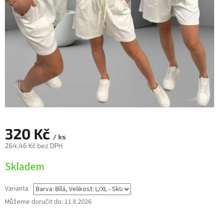
320 Kč
/ ks
264,46 Kč bez DPH
Měrná
Skladem
cena:
Varianta
Můžeme doručit do:
11.8.2026