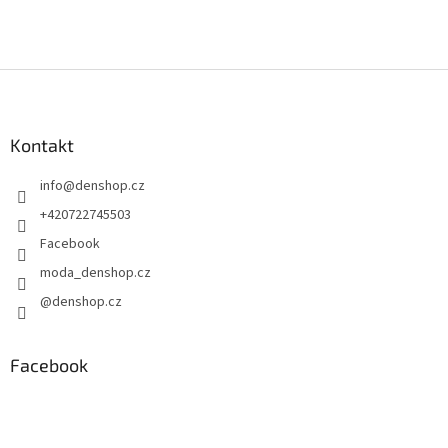
Z
á
p
a
Kontakt
t
info
@
denshop.cz
í
+420722745503
Facebook
moda_denshop.cz
@denshop.cz
Facebook