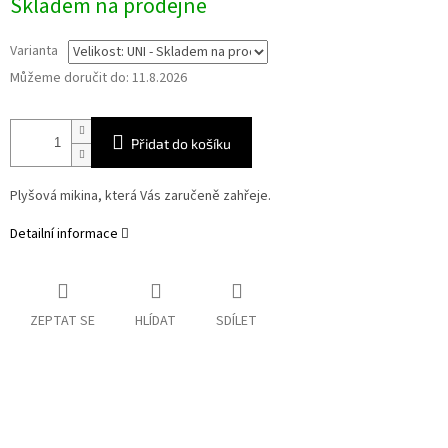
Skladem na prodejně
cena:
Varianta
Můžeme doručit do:
11.8.2026
Přidat do košíku
Plyšová mikina, která Vás zaručeně zahřeje.
Detailní informace
ZEPTAT SE
HLÍDAT
SDÍLET