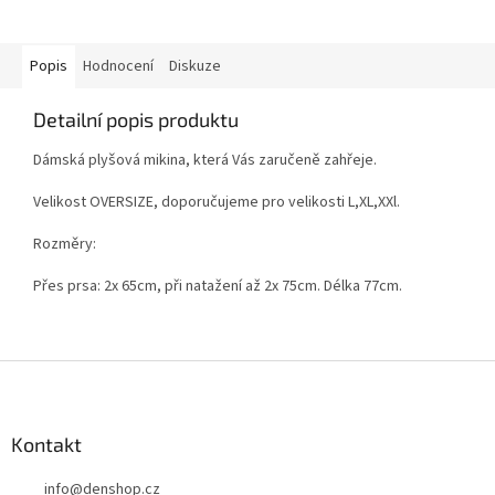
Popis
Hodnocení
Diskuze
Detailní popis produktu
Dámská plyšová mikina, která Vás zaručeně zahřeje.
Velikost OVERSIZE, doporučujeme pro velikosti L,XL,XXl.
Rozměry:
Přes prsa: 2x 65cm, při natažení až 2x 75cm. Délka 77cm.
Z
á
p
a
Kontakt
t
info
@
denshop.cz
í