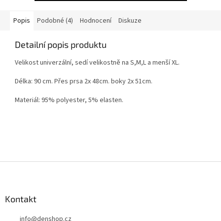
Popis
Podobné (4)
Hodnocení
Diskuze
Detailní popis produktu
Velikost univerzální, sedí velikostně na S,M,L a menší XL.
Délka: 90 cm. Přes prsa 2x 48cm. boky 2x 51cm.
Materiál: 95% polyester, 5% elasten.
Z
á
p
a
Kontakt
t
info
@
denshop.cz
í