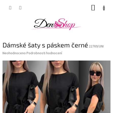
Přejít
NÁKUP
na
obsah
KOŠÍK
Dámské šaty s páskem černé
22769/UNI
Průměrné
Neohodnoceno
Podrobnosti hodnocení
hodnocení
produktu
je
0,0
z
5
hvězdiček.