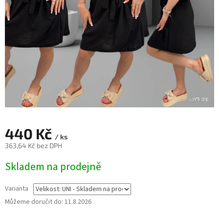
440 Kč
/ ks
363,64 Kč bez DPH
Měrná
Skladem na prodejně
cena:
Varianta
Můžeme doručit do:
11.8.2026