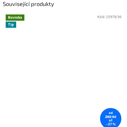
Související produkty
Kód:
15979/36
Novinka
Tip
od
260 Kč
až
–27 %