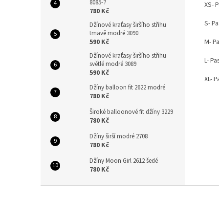
8085-7
XS- P
780 Kč
S- Pa
Džínové kraťasy širšího střihu
tmavě modré 3090
M- Pa
590 Kč
Džínové kraťasy širšího střihu
L- Pa
světlé modré 3089
590 Kč
XL- P
Džíny balloon fit 2622 modré
780 Kč
Široké balloonové fit džíny 3229
780 Kč
Džíny širší modré 2708
780 Kč
Džíny Moon Girl 2612 šedé
780 Kč
Z
á
p