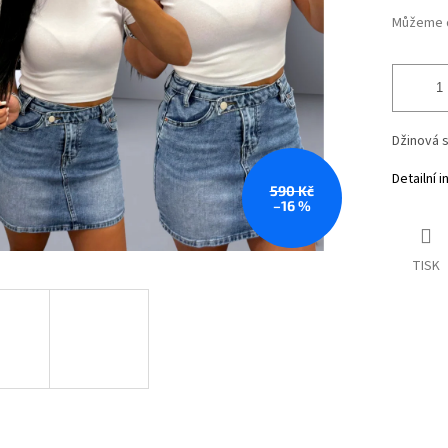
Můžeme d
Džinová 
Detailní 
590 Kč
–16 %
TISK