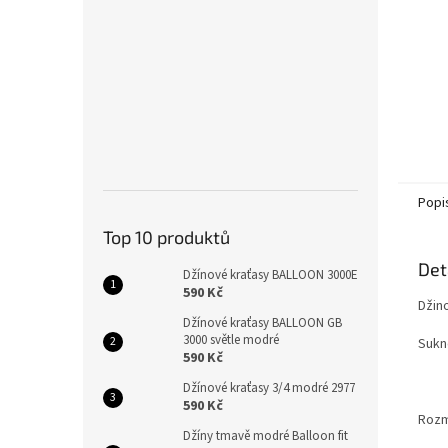
Popi
Top 10 produktů
Det
Džínové kraťasy BALLOON 3000E
590 Kč
Džin
Džínové kraťasy BALLOON GB
3000 světle modré
Sukně
590 Kč
Džínové kraťasy 3/4 modré 2977
590 Kč
Rozm
Džíny tmavě modré Balloon fit