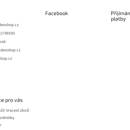
Facebook
Přijímá
platby
denshop.cz
22745503
ook
denshop.cz
hop.cz
e pro vás
í/ Vracení zboží
podmínky
m