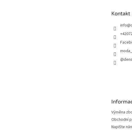
a
t
Kontakt
í
info
@
+4207
Faceb
moda_
@dens
Informac
Výměna zbož
Obchodní 
Napište ná