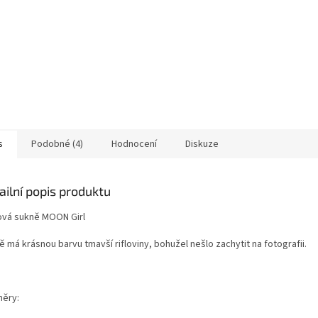
s
Podobné (4)
Hodnocení
Diskuze
ailní popis produktu
ová sukně MOON Girl
 má krásnou barvu tmavší rifloviny, bohužel nešlo zachytit na fotografii.
ěry: