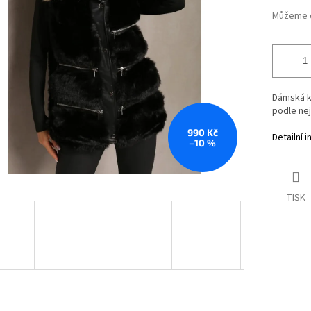
Můžeme d
Dámská k
podle nej
990 Kč
Detailní 
–10 %
TISK