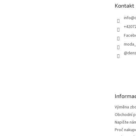
t
Kontakt
í
info
@
+4207
Faceb
moda_
@dens
Informac
Výměna zbož
Obchodní 
Napište ná
Proč nakup