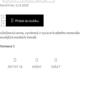
oručit do:
11.8.2026
Přidat do košíku
ožešinová vesta, vyrobená z vysoce kvalitního materiálu
novějších módních trendů.
informace
ZEPTAT SE
HLÍDAT
SDÍLET