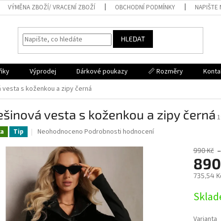
VÝMĚNA ZBOŽÍ/ VRACENÍ ZBOŽÍ
OBCHODNÍ PODMÍNKY
NAPIŠTE
HLEDAT
ňky
Výprodej
Dárkové poukazy
📏 Rozměry
Konta
 vesta s koženkou a zipy černá
šinová vesta s koženkou a zipy černá
1
Průměrné
Neohodnoceno
Podrobnosti hodnocení
ka
Tip
hodnocení
produktu
990 Kč
–
je
890
0,0
735,54 K
z
5
Měrná
Skla
hvězdiček.
cena:
Varianta