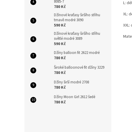
8085-7
L: dé
780 Kč
XL: d
Džínové kraťasy širšího střihu
tmavě modré 3090
XXL: 
590 Kč
Džínové kraťasy širšího střihu
Mate
světlé modré 3089
590 Kč
Džíny balloon fit 2622 modré
780 Kč
Široké balloonové fit džíny 3229
780 Kč
Džíny širší modré 2708
780 Kč
Džíny Moon Girl 2612 šedé
780 Kč