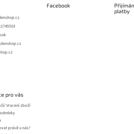
Facebook
Přijímá
platby
denshop.cz
22745503
ook
denshop.cz
hop.cz
e pro vás
í/ Vracení zboží
podmínky
m
ovat právě u nás?