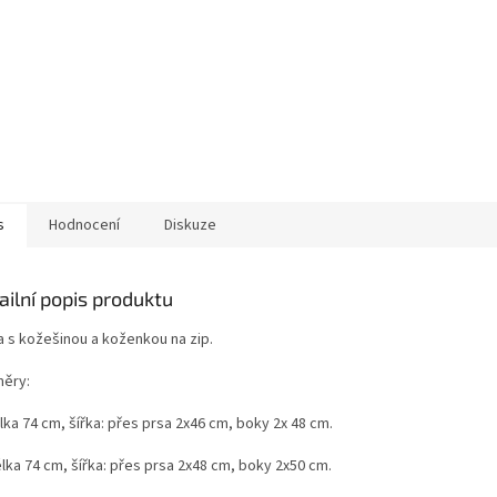
s
Hodnocení
Diskuze
ailní popis produktu
a s kožešinou a koženkou na zip.
ěry:
lka 74 cm, šířka: přes prsa 2x46 cm, boky 2x 48 cm.
lka 74 cm, šířka: přes prsa 2x48 cm, boky 2x50 cm.