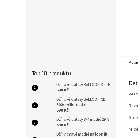
Popi
Top 10 produktů
Det
Džínové kraťasy BALLOON 3000E
590 Kč
Vest
Džínové kraťasy BALLOON GB
3000 světle modré
Rozm
590 Kč
S: dé
Džínové kraťasy 3/4 modré 2977
590 Kč
M: dé
Džíny tmavě modré Balloon fit