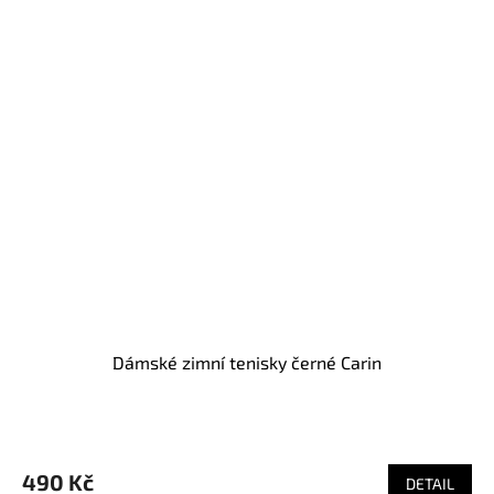
Dámské zimní tenisky černé Carin
Průměrné
hodnocení
produktu
490 Kč
DETAIL