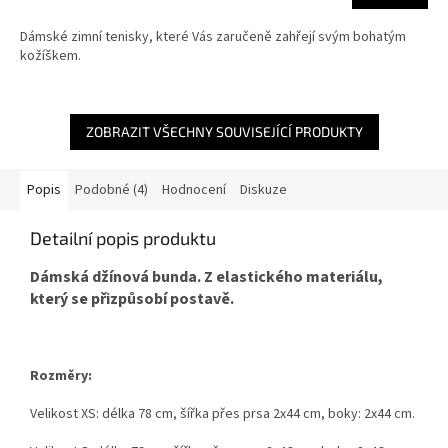
je
5,0
Dámské zimní tenisky, které Vás zaručeně zahřejí svým bohatým
z
kožíškem.
5
hvězdiček.
ZOBRAZIT VŠECHNY SOUVISEJÍCÍ PRODUKTY
Popis
Podobné (4)
Hodnocení
Diskuze
Detailní popis produktu
Dámská džínová bunda. Z elastického materiálu,
který se přizpůsobí postavě.
Rozměry:
Velikost XS: délka 78 cm, šířka přes prsa 2x44 cm, boky: 2x44 cm.