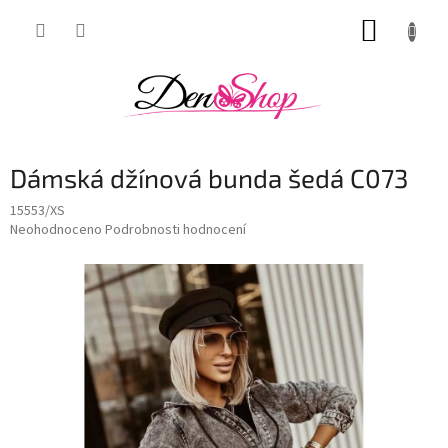
Přejít
NÁKUP
na
obsah
KOŠÍK
Dámská džínová bunda šedá C073
15553/XS
Průměrné
Neohodnoceno
Podrobnosti hodnocení
hodnocení
produktu
je
0,0
z
5
hvězdiček.