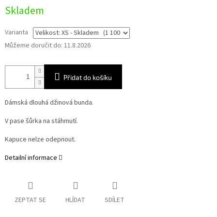
Měrná
Skladem
cena:
Varianta
Můžeme doručit do:
11.8.2026
Přidat do košíku
Dámská dlouhá džinová bunda.
V pase šůrka na stáhmutí.
Kapuce nelze odepnout.
Detailní informace
ZEPTAT SE
HLÍDAT
SDÍLET