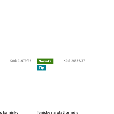
Kód:
21979/36
Kód:
20556/37
Novinka
Tip
 s kamínky
Tenisky na platformě s