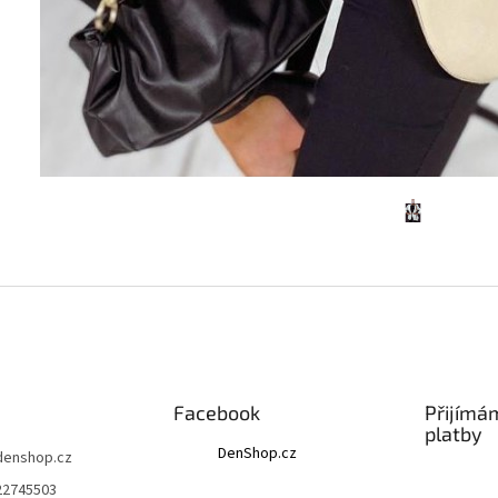
Facebook
Přijímá
platby
DenShop.cz
denshop.cz
22745503