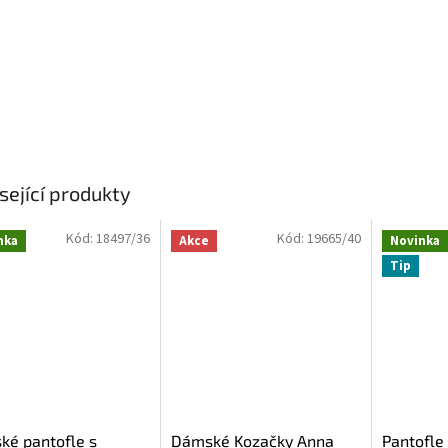
sející produkty
Kód:
18497/36
Kód:
19665/40
nka
Akce
Novinka
Tip
ké pantofle s
Dámské Kozačky Anna
Pantofle