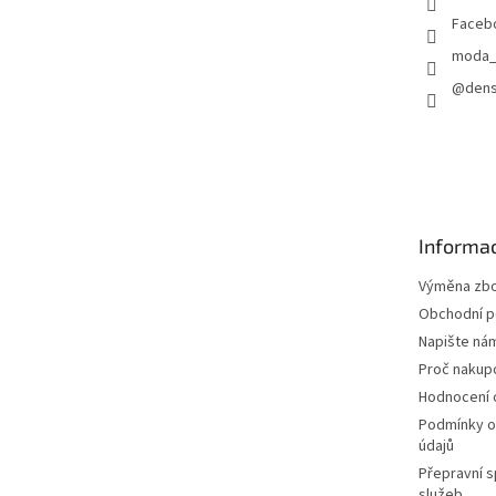
Faceb
moda_
@dens
Informac
Výměna zbož
Obchodní 
Napište ná
Proč nakup
Hodnocení
Podmínky o
údajů
Přepravní s
služeb