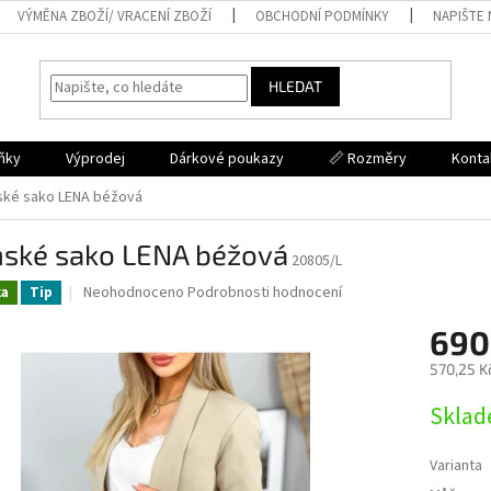
VÝMĚNA ZBOŽÍ/ VRACENÍ ZBOŽÍ
OBCHODNÍ PODMÍNKY
NAPIŠTE
HLEDAT
ňky
Výprodej
Dárkové poukazy
📏 Rozměry
Konta
ké sako LENA béžová
ské sako LENA béžová
20805/L
Průměrné
Neohodnoceno
Podrobnosti hodnocení
ka
Tip
hodnocení
produktu
690
je
570,25 K
0,0
z
Měrná
Skla
5
cena:
hvězdiček.
Varianta