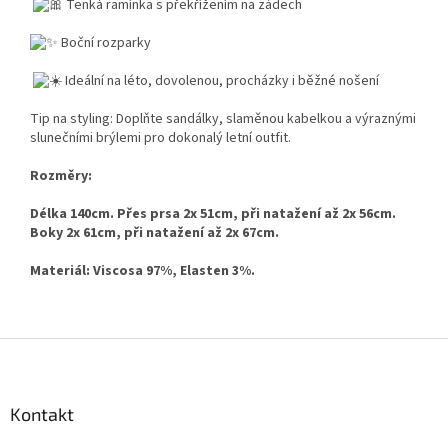
Tenká ramínka s překřížením na zádech
Boční rozparky
Ideální na léto, dovolenou, procházky i běžné nošení
Tip na styling: Doplňte sandálky, slaměnou kabelkou a výraznými
slunečními brýlemi pro dokonalý letní outfit.
Rozměry:
Délka 140cm. Přes prsa 2x 51cm, při natažení až 2x 56cm.
Boky 2x 61cm, při natažení až 2x 67cm.
Materiál: Viscosa 97%, Elasten 3%.
Z
á
p
a
Kontakt
t