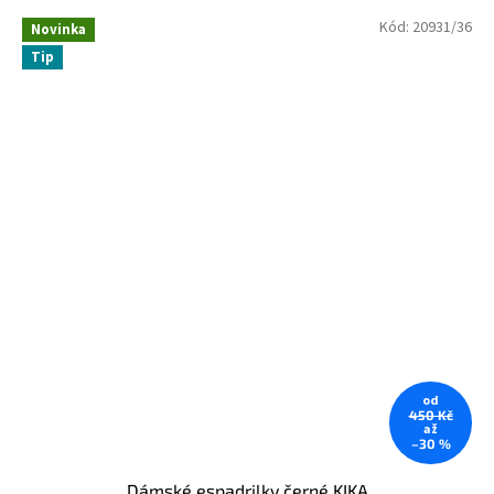
Kód:
20931/36
Novinka
Tip
od
450 Kč
až
–30 %
Dámské espadrilky černé KIKA