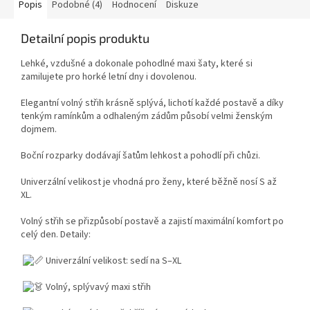
Popis
Podobné (4)
Hodnocení
Diskuze
Detailní popis produktu
Lehké, vzdušné a dokonale pohodlné maxi šaty, které si
zamilujete pro horké letní dny i dovolenou.
Elegantní volný střih krásně splývá, lichotí každé postavě a díky
tenkým ramínkům a odhaleným zádům působí velmi ženským
dojmem.
Boční rozparky dodávají šatům lehkost a pohodlí při chůzi.
Univerzální velikost je vhodná pro ženy, které běžně nosí S až
XL.
Volný střih se přizpůsobí postavě a zajistí maximální komfort po
celý den. Detaily:
Univerzální velikost: sedí na S–XL
Volný, splývavý maxi střih