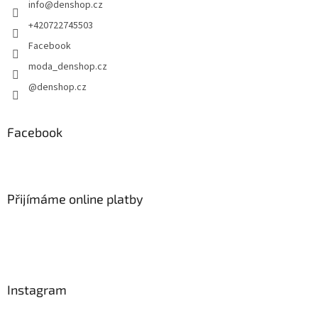
info
@
denshop.cz
í
+420722745503
Facebook
moda_denshop.cz
@denshop.cz
Facebook
Přijímáme online platby
Instagram