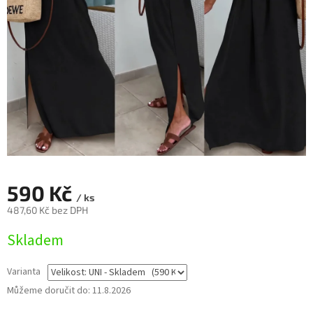
590 Kč
/ ks
487,60 Kč bez DPH
Měrná
Skladem
cena:
Varianta
Můžeme doručit do:
11.8.2026