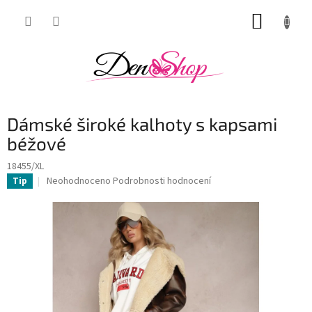
Přejít
NÁKUP
na
obsah
KOŠÍK
Dámské široké kalhoty s kapsami
béžové
18455/XL
Průměrné
Neohodnoceno
Podrobnosti hodnocení
Tip
hodnocení
produktu
je
0,0
z
5
hvězdiček.