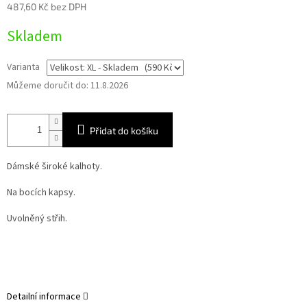
487,60 Kč bez DPH
Měrná
Skladem
cena:
Varianta
Můžeme doručit do:
11.8.2026
Přidat do košíku
Dámské široké kalhoty.
Na bocích kapsy.
Uvolněný střih.
Detailní informace