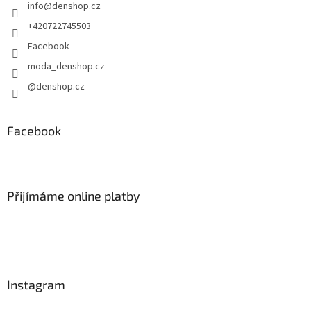
info
@
denshop.cz
í
+420722745503
Facebook
moda_denshop.cz
@denshop.cz
Facebook
Přijímáme online platby
Instagram